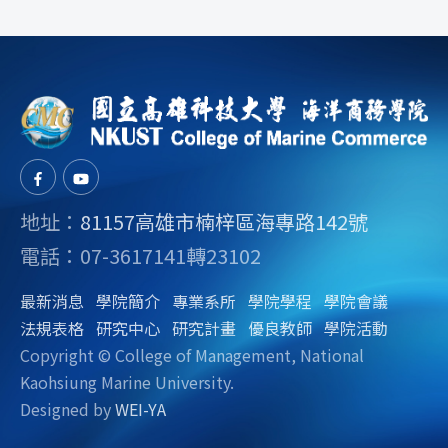
地址：
81157高雄市楠梓區海專路142號
電話：07-3617141轉23102
最新消息
學院簡介
專業系所
學院學程
學院會議
法規表格
研究中心
研究計畫
優良教師
學院活動
Copyright © College of Management, National
Kaohsiung Marine University.
Designed by
WEI-YA