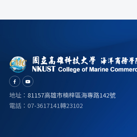
地址：
81157高雄市楠梓區海專路142號
電話：07-3617141轉23102