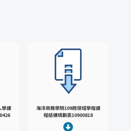
入學課
海洋商務學院109跨領域學程課
426
程結構規劃表10900818