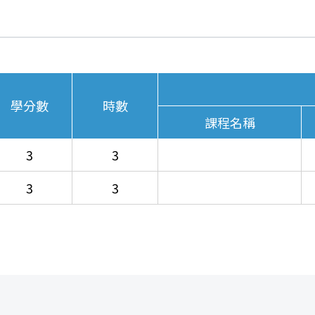
學分數
時數
課程名稱
3
3
3
3