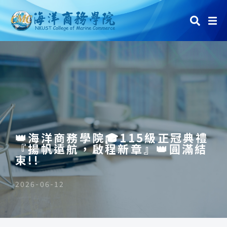
👑海洋商務學院🎓115級正冠典禮
『揚帆遠航，啟程新章』👑圓滿結
束!!
2026-06-12