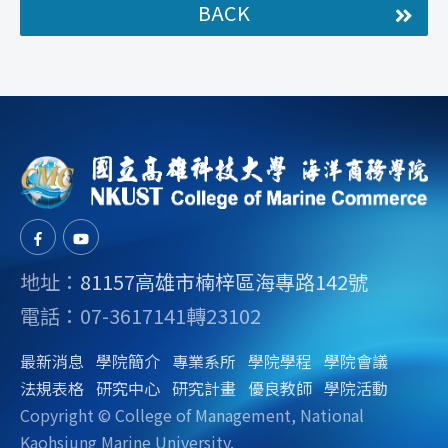
BACK
地址：
81157高雄市楠梓區海專路142號
電話：07-3617141轉23102
最新消息
學院簡介
專業系所
學院學程
學院會議
法規表格
研究中心
研究計畫
優良教師
學院活動
Copyright © College of Management, National
Kaohsiung Marine University.