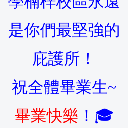
學楠梓校區永遠
是你們最堅強的
庇護所！
祝全體畢業生
~
畢業快樂
！🎓