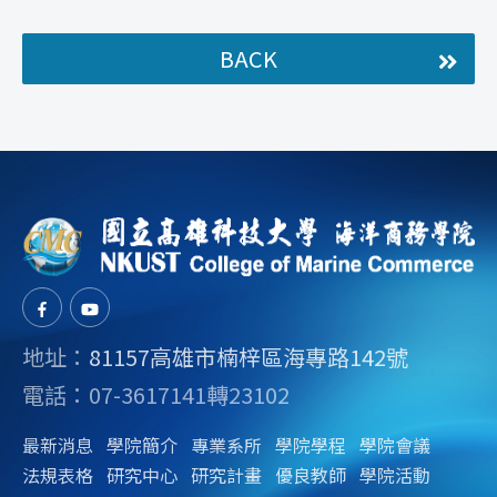
BACK
地址：
81157高雄市楠梓區海專路142號
電話：07-3617141轉23102
最新消息
學院簡介
專業系所
學院學程
學院會議
法規表格
研究中心
研究計畫
優良教師
學院活動