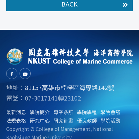
BACK
地址：
81157高雄市楠梓區海專路142號
電話：07-3617141轉23102
最新消息
學院簡介
專業系所
學院學程
學院會議
法規表格
研究中心
研究計畫
優良教師
學院活動
Copyright © College of Management, National
Kaohsiung Marine University.