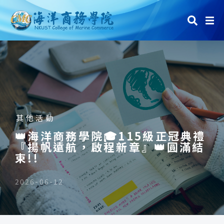
其他活動
👑海洋商務學院🎓115級正冠典禮
『揚帆遠航，啟程新章』👑圓滿結
束!!
2026-06-12