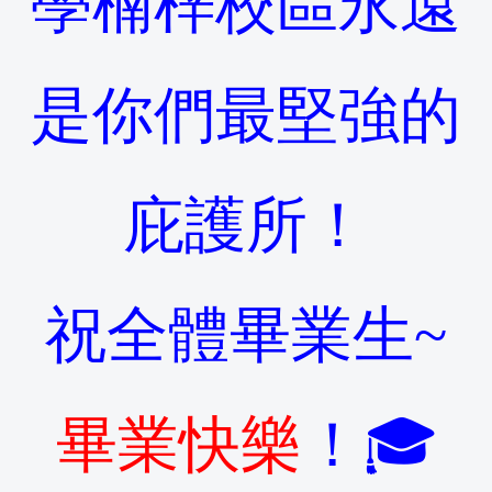
學楠梓校區永遠
是你們最堅強的
庇護所！
祝全體畢業生
~
畢業快樂
！🎓